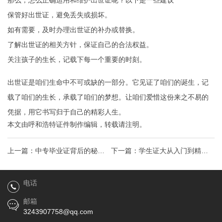
那么，怎么正确运用和维护出世证呢？以下是一些建议
保管好出世证，避免丢失或损坏。
如有需要，及时办理出世证的补办或替换。
了解出世证的相关方针，保证自己的合法权益。
关注孩子的生长，记载下每一个重要的时刻。
出世证是咱们生命中不可或缺的一部分。它见证了咱们的诞生，记
载了咱们的生长，承载了咱们的梦想。让咱们爱惜这份来之不易的
凭据，用它书写归于自己的精彩人生。
本文由
呼和浩特证件制作
编辑，转载请注明。
上一篇：
中专毕业证背后的秘密
下一篇：
学生证大从入门到精
学历提升新途径与就业新机遇
通，带你玩转校园优惠生活圈
电话
邮箱
3243907758@qq.com