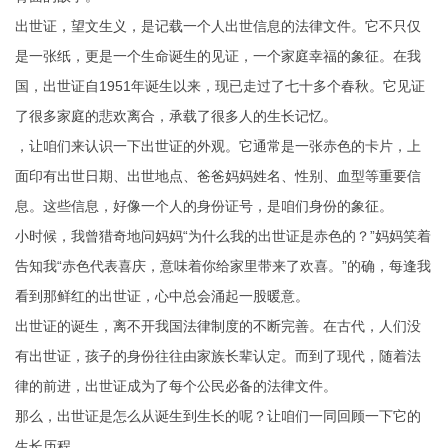
出世证，望文生义，是记载一个人出世信息的法律文件。它不只仅
是一张纸，更是一个生命诞生的见证，一个家庭幸福的象征。在我
国，出世证自1951年诞生以来，现已走过了七十多个春秋。它见证
了很多家庭的悲欢离合，承载了很多人的生长记忆。
，让咱们来认识一下出世证的外观。它通常是一张赤色的卡片，上
面印有出世日期、出世地点、爸爸妈妈姓名、性别、血型等重要信
息。这些信息，好像一个人的身份证号，是咱们身份的象征。
小时候，我曾猎奇地问妈妈“为什么我的出世证是赤色的？”妈妈笑着
告知我“赤色代表喜庆，意味着你给家里带来了欢喜。”的确，每逢我
看到那鲜红的出世证，心中总会涌起一股暖意。
出世证的诞生，离不开我国法律制度的不断完善。在古代，人们没
有出世证，孩子的身份往往由家族长辈认定。而到了现代，随着法
律的前进，出世证成为了每个公民必备的法律文件。
那么，出世证是怎么从诞生到生长的呢？让咱们一同回顾一下它的
生长历程。