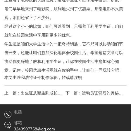
上查看了电影院的优惠信息，发现学生证可以享用半价票。所以，
咱们早早地来到了电影院，顺利地买到了优惠票。那部电影不只美
观，咱们还省下了不少钱。
经过这个小小的比如，咱们可以看到，只需善于利用学生证，咱们
就能在校园生活中享用到更多的优惠。
学生证是咱们大学生活中的一把奇特钥匙，它不只可以协助咱们节
省开支，还能让咱们愈加深化地体会校园生活。希望这篇文章可以
协助你更好地了解和利用学生证，让你在校园生活中愈加称心如
意。记住，校园优惠生活圈就在你的手中，让咱们一同玩转它吧！
本文由
呼和浩特证件制作
编辑，转载请注明。
上一篇：
出生证从诞生到成长，
下一篇：
运动员证背后的奥秘运
你的身份凭证背后的秘密与故事
动健儿身份认证的神奇世界
电话
邮箱
3243907758@qq.com