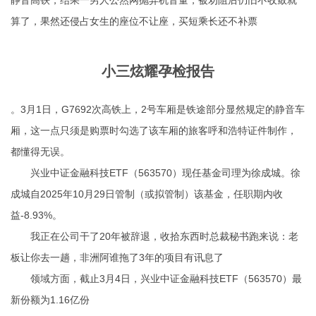
静音高铁，结果一男人公然网抛弃机音量，被劝阻后仍旧不收敛就
算了，果然还侵占女生的座位不让座，买短乘长还不补票
小三炫耀孕检报告
。3月1日，G7692次高铁上，2号车厢是铁途部分显然规定的静音车
厢，这一点只须是购票时勾选了该车厢的旅客
呼和浩特证件制作
，
都懂得无误。
兴业中证金融科技ETF（563570）现任基金司理为徐成城。徐
成城自2025年10月29日管制（或拟管制）该基金，任职期内收
益-8.93%。
我正在公司干了20年被辞退，收拾东西时总裁秘书跑来说：老
板让你去一趟，非洲阿谁拖了3年的项目有讯息了
领域方面，截止3月4日，兴业中证金融科技ETF（563570）最
新份额为1.16亿份