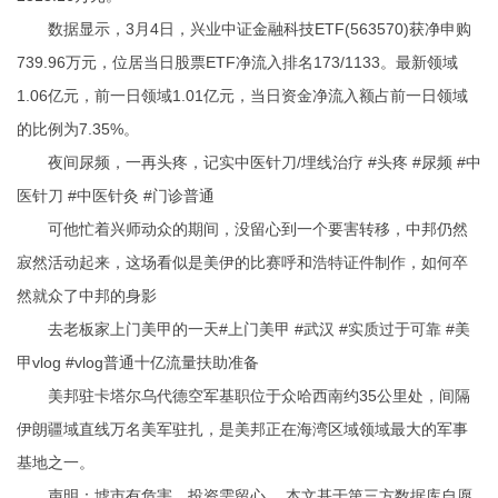
数据显示，3月4日，兴业中证金融科技ETF(563570)获净申购
739.96万元，位居当日股票ETF净流入排名173/1133。最新领域
1.06亿元，前一日领域1.01亿元，当日资金净流入额占前一日领域
的比例为7.35%。
夜间尿频，一再头疼，记实中医针刀/埋线治疗 #头疼 #尿频 #中
医针刀 #中医针灸 #门诊普通
可他忙着兴师动众的期间，没留心到一个要害转移，中邦仍然
寂然活动起来，这场看似是美伊的比赛
呼和浩特证件制作
，如何卒
然就众了中邦的身影
去老板家上门美甲的一天#上门美甲 #武汉 #实质过于可靠 #美
甲vlog #vlog普通十亿流量扶助准备
美邦驻卡塔尔乌代德空军基职位于众哈西南约35公里处，间隔
伊朗疆域直线万名美军驻扎，是美邦正在海湾区域领域最大的军事
基地之一。
声明：墟市有危害，投资需留心。 本文基于第三方数据库自愿