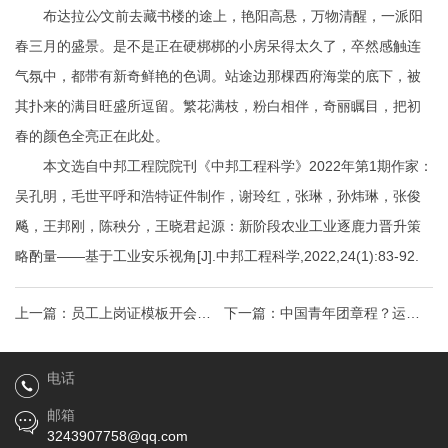
布达拉公∕文前去藏书楼的途上，艳阳高悬，万物清醒，一派阳
春三月的盛景。是不是正在硬梆梆的小房呆得太久了，卒然感触连
气氛中，都带有新奇鲜艳的色调。站途边那棵西府海棠的底下，被
其扑来的满目旺盛所逗留。繁花满枝，粉白相伴，奇丽瞩目，把初
春的颜色全亮正在此处。
本文选自中邦工程院院刊《中邦工程科学》2022年第1期作家：
吴孔明，毛世平
呼和浩特证件制作
，谢玲红，张琳，孙炜琳，张俊
飚，王邦刚，陈秧分，王晓君起源：新阶段农业工业逐鹿力晋升策
略酌量——基于工业安乐视角[J].中邦工程科学,2022,24(1):83-92.
上一篇：
员工上岗证模板开会
下一篇：
中国青年团章程？运动
Word模板
员证办理
电话
邮箱
3243907758@qq.com