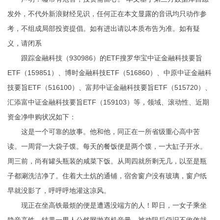
发外，不代外新浪财经见识，任何正在本文显露的音讯均只动作参
考，不组成局部投资提倡。如有进出请以本质布告为准。如有疑
义，请闭系
跟踪金融科技（930986）的ETF搜罗华宝中证金融科技要旨
ETF（159851）、博时金融科技ETF（516860）、中原中证金融科
技要旨ETF（516100）、富邦中证金融科技要旨ETF（515720）、
汇添富中证金融科技要旨ETF（159103）等，领域、滚动性、近期
资金净申购状况如下：
这是一个可靠的故事。他和他，同正在一所省级重心高中苦
读。一周背一大袋子馍。每天的餐饭便是两个馍，一大缸子开水。
周三前，尚有罐头瓶装的咸菜下饭。从周四就所剩无几，以至是瓶
子都涮洗洁净了。住着大土炕的通铺，宿舍窗户没有玻璃，窗户纸
早就没影了，呼呼呼地灌这凉风。
现正在坐高铁最烦的便是遭遇没端方的人！即日，一女子乘坐