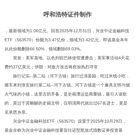
呼和浩特证件制作
，最新领域为1.06亿元。回首2025年12月31日，兴业中证金融科技
ETF（563570）份额为3.47亿份，领域为3.42亿元。即该基金本年
从此份额删除66.50%，领域删除69.03%。
突发：美军基地、以色列驻巴林使馆遭袭击；美军事活动4天花
费约37亿美元；伊朗：对敌方攻击将愈加热烈寻常
旅行记实--第二站（河下古镇）旅行过清晏园，吃过米线小吃，
驱车来到淮安旅行第二站--河下古镇。河下古镇是一个兼具文明与烟
火气味的小镇，这里古韵齐备，是史籍漕运盐商重镇，最引人讴歌
的，莫过于其蜿蜒的史籍文明，仅明清两代就出过67名进士，更是
吴承恩乡亲。
兴业中证金融科技ETF（563570）设置于2025年10月29日，
基金全称为兴业中证金融科技要旨往还型怒放式指数证券投资基