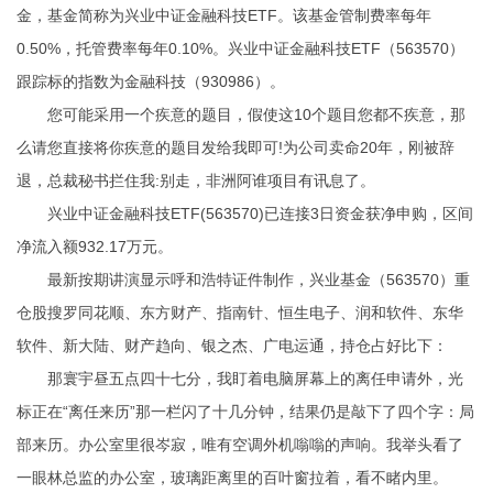
金，基金简称为兴业中证金融科技ETF。该基金管制费率每年
0.50%，托管费率每年0.10%。兴业中证金融科技ETF（563570）
跟踪标的指数为金融科技（930986）。
您可能采用一个疾意的题目，假使这10个题目您都不疾意，那
么请您直接将你疾意的题目发给我即可!为公司卖命20年，刚被辞
退，总裁秘书拦住我:别走，非洲阿谁项目有讯息了。
兴业中证金融科技ETF(563570)已连接3日资金获净申购，区间
净流入额932.17万元。
最新按期讲演显示
呼和浩特证件制作
，兴业基金（563570）重
仓股搜罗同花顺、东方财产、指南针、恒生电子、润和软件、东华
软件、新大陆、财产趋向、银之杰、广电运通，持仓占好比下：
那寰宇昼五点四十七分，我盯着电脑屏幕上的离任申请外，光
标正在“离任来历”那一栏闪了十几分钟，结果仍是敲下了四个字：局
部来历。办公室里很岑寂，唯有空调外机嗡嗡的声响。我举头看了
一眼林总监的办公室，玻璃距离里的百叶窗拉着，看不睹内里。