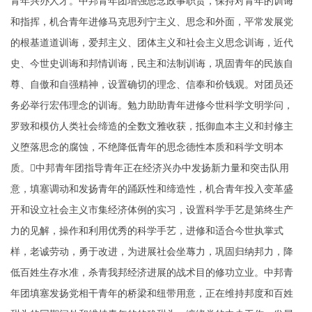
青年兴办人才。中邦青年团增强思念政事职责，保持对青年的训诲
和指挥，机合青年进修马克思列宁主义、思念和外面，平常发展党
的根基道道训诲，爱邦主义、团体主义和社会主义思念训诲，近代
史、今世史训诲和邦情训诲，民主和法制训诲，巩固青年的民族自
尊、自傲和自强精神，设置确切的理念、信奉和价钱观。对团员还
务必举行宏伟理念的训诲。勉力助助青年进修今世科学文明学问，
罗致和模仿人类社会缔造的全数文雅收获，抵御血本主义和封修主
义堕落思念的腐蚀，不绝降低青年的思念德性本质和科学文明本
质。中邦青年团指导青年正在经济兴办中发扬新力量和突击队用
意，填塞调动和发扬青年的踊跃性和缔造性，机合青年投入变革盛
开和设立社会主义市集经济体例的实习，设置科学手艺是第终生产
力的见解，操作和利用优秀的科学手艺，进修和适合今世执掌式
样，老诚劳动，勇于改进，为进展社会坐蓐力，巩固归纳邦力，降
低百姓生存水准，杀青我邦经济进展的战术目的修功立业。中邦青
年团填塞发扬党相干青年的桥梁和纽带用意，正在维持邦度和百姓