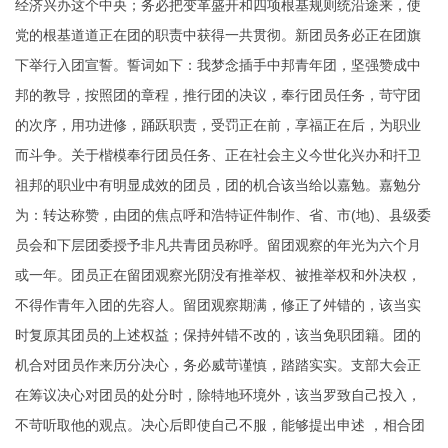
经济兴办这个中央；务必把变革盛开和四项根基规则统沿途来，使
党的根基道道正在团的职责中获得一共贯彻。新团员务必正在团旗
下举行入团宣誓。誓词如下：我梦念插手中邦青年团，坚强赞成中
邦的教导，按照团的章程，推行团的决议，奉行团员任务，苛守团
的次序，用功进修，踊跃职责，受罚正在前，享福正在后，为职业
而斗争。关于楷模奉行团员任务、正在社会主义今世化兴办和扞卫
祖邦的职业中有明显成效的团员，团的机合该当给以嘉勉。嘉勉分
为：转达称赞，由团的焦点
呼和浩特证件制作
、省、市(地)、县级委
员会和下层团委授予非凡共青团员称呼。留团观察的年光为六个月
或一年。团员正在留团观察光阴没有推举权、被推举权和外决权，
不得作青年入团的先容人。留团观察期满，修正了舛错的，该当实
时复原其团员的上述权益；保持舛错不改的，该当免职团籍。团的
机合对团员作来历分决心，务必威苛谨慎，踏踏实实。支部大会正
在筹议决心对团员的处分时，除特地环境外，该当罗致自己投入，
不苛听取他的观点。决心后即使自己不服，能够提出申述 ，相合团