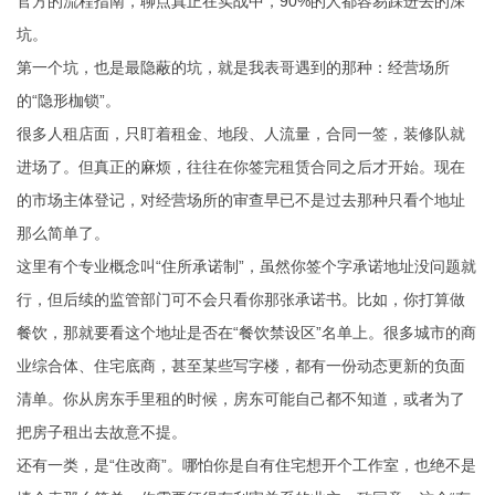
官方的流程指南，聊点真正在实战中，90%的人都容易踩进去的深
坑。
第一个坑，也是最隐蔽的坑，就是我表哥遇到的那种：经营场所
的“隐形枷锁”。
很多人租店面，只盯着租金、地段、人流量，合同一签，装修队就
进场了。但真正的麻烦，往往在你签完租赁合同之后才开始。现在
的市场主体登记，对经营场所的审查早已不是过去那种只看个地址
那么简单了。
这里有个专业概念叫“住所承诺制”，虽然你签个字承诺地址没问题就
行，但后续的监管部门可不会只看你那张承诺书。比如，你打算做
餐饮，那就要看这个地址是否在“餐饮禁设区”名单上。很多城市的商
业综合体、住宅底商，甚至某些写字楼，都有一份动态更新的负面
清单。你从房东手里租的时候，房东可能自己都不知道，或者为了
把房子租出去故意不提。
还有一类，是“住改商”。哪怕你是自有住宅想开个工作室，也绝不是