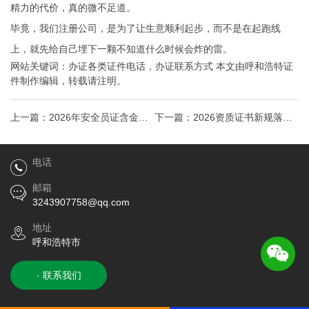
精力的代价，真的微不足道。
毕竟，我们注册公司，是为了让生意顺利起步，而不是在起跑线
上，就先给自己埋下一颗不知道什么时候会炸的雷。
网站关键词：
办证各类证件电话
，
办证联系方式
本文由
呼和浩特证
件制作
编辑，转载请注明。
上一篇：
2026年安全员证含金量
下一篇：
2026资质证书新规落
暴涨！持证上岗薪资翻倍的3个硬
地！这3类人再不办理将错失百万
电话
核真相
补贴
邮箱
3243907758@qq.com
地址
呼和浩特市
· 联系我们