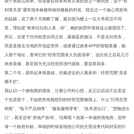
填个表那么简单。你需要征得有利害关系的业主一致同意，这个“有
利害关系”通常指本栋楼和相邻楼栋的邻居。我见过一个做心理咨询
的姑娘，花了两个月跑断了腿，最后因为楼上一位大爷死活不同
意，理由是“来来往往的人多，吵”，她的执照申请就这么被驳回了。
所以，在签下任何租赁合同之前，最稳妥的做法，不是去问房东，
而是直接去当地的市场监管所，或者通过政务APP的智能客服，输
入那个地址，查询它的“经营范围准入负面清单”。这比你之后花几万
块改装修、甚至因为无法经营而违约退租，要划算得多。
第二个坑，是听起来很基础，但栽进去的人最多的：经营范围“贪多
嚼不烂”。
我认识一个做电商的朋友，注册公司时心想，反正以后说不定卖这
个也卖那个，不如把所有能想到的经营范围都填上。什么“日用百货
销售”、“电子产品销售”、“服装服饰零售”、“技术进出口”、“货物进出
口”，甚至还有“房地产咨询”。结果呢？他第一年做跨境电商，想申
请一个政府补贴，审核的时候发现他公司的主营业务代码对应的行