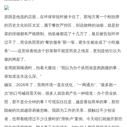
原因是他选的店面，在环保审批时被卡住了。那地方离一个刚挂牌
的历史文化街区太近，属于餐饮严控区，别说烧烤的油烟，就是炒
菜的排烟都有严格限制。他装修都花了十几万了，最后被告知环评
过不了，营业执照里的“餐饮服务”那一项，硬生生被改成了“小吃服
务”——这意味着他连个炒菜都不能堂而皇之地卖，更别提他引以为
傲的烤架了。
老周跟我喝酒时，拍着大腿说：“我以为办个执照就是跑跑腿的事，
谁知道这水这么深。”
确实，2026年了，营商环境一直在优化，“一网通办”、“最多跑一
次”的口号喊得震天响，很多人就容易产生一种错觉：办个营业执
照，那不是分分钟的事？可现实往往是，越是看似简单的事，那些
隐秘的坑就越容易被忽略。我因为工作的关系，接触过不少创业
者，也帮着梳理过不少注册时的“滑铁卢”案例。今天咱们就抛开那些