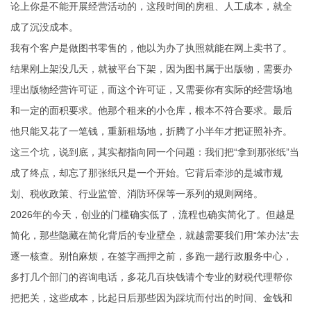
论上你是不能开展经营活动的，这段时间的房租、人工成本，就全
成了沉没成本。
我有个客户是做图书零售的，他以为办了执照就能在网上卖书了。
结果刚上架没几天，就被平台下架，因为图书属于出版物，需要办
理出版物经营许可证，而这个许可证，又需要你有实际的经营场地
和一定的面积要求。他那个租来的小仓库，根本不符合要求。最后
他只能又花了一笔钱，重新租场地，折腾了小半年才把证照补齐。
这三个坑，说到底，其实都指向同一个问题：我们把“拿到那张纸”当
成了终点，却忘了那张纸只是一个开始。它背后牵涉的是城市规
划、税收政策、行业监管、消防环保等一系列的规则网络。
2026年的今天，创业的门槛确实低了，流程也确实简化了。但越是
简化，那些隐藏在简化背后的专业壁垒，就越需要我们用“笨办法”去
逐一核查。别怕麻烦，在签字画押之前，多跑一趟行政服务中心，
多打几个部门的咨询电话，多花几百块钱请个专业的财税代理帮你
把把关，这些成本，比起日后那些因为踩坑而付出的时间、金钱和