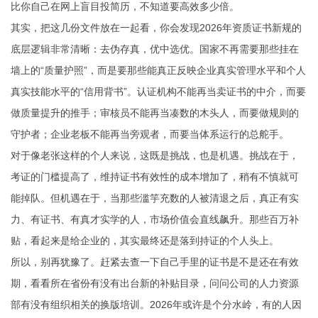
比你自己在网上盲目投简历，不知道要高效多少倍。
其实，把这几份文件放在一起看，你会发现2026年资质证书新规的
底层逻辑非常清晰：去伪存真，优中选优。国家不再需要那些挂在
墙上的“质量护照”，而是要那些能真正反映企业真实管理水平和个人
真实技能水平的“信用背书”。认证机构不能再当卖证书的中介，而要
做质量提升的推手；审核员不能再当凑数的木头人，而要做规则的
守护者；企业老板不能再当旁观者，而要当体系运行的总舵手。
对于像老张这样的个人来说，这既是挑战，也是机遇。挑战在于，
考证的门槛提高了，维持证书有效性的成本增加了，稍有不慎就可
能掉队。但机遇在于，当那些滥竽充数的人被清退之后，真正有实
力、有证书、有真才实学的人，市场价值会直线飙升。那些百万补
贴，看起来是给企业的，其实最终还是落到持证的个人头上。
所以，别再犹豫了。赶紧去查一下自己手里的证书是不是还在有效
期，看看所在省份有没有出台新的补贴目录，问问公司的人力资源
部有没有组织相关的换版培训。2026年或许是个分水岭，有的人因