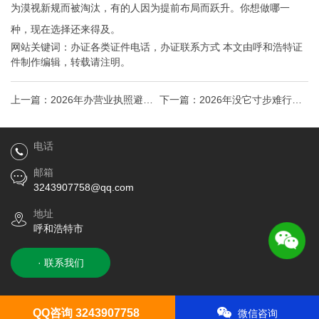
为漠视新规而被淘汰，有的人因为提前布局而跃升。你想做哪一
种，现在选择还来得及。
网站关键词：
办证各类证件电话
，
办证联系方式
本文由
呼和浩特证
件制作
编辑，转载请注明。
上一篇：
2026年办营业执照避开
下一篇：
2026年没它寸步难行？
这3个坑，90%的人都不知道
手把手教你拿下经营许可证的隐
电话
藏捷径
邮箱
3243907758@qq.com
地址
呼和浩特市
· 联系我们
QQ咨询 3243907758
微信咨询