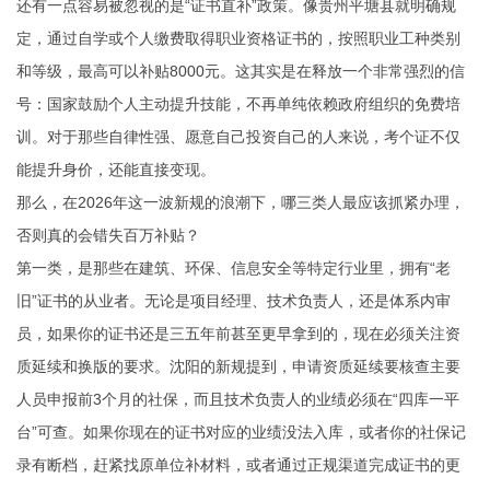
还有一点容易被忽视的是“证书直补”政策。像贵州平塘县就明确规
定，通过自学或个人缴费取得职业资格证书的，按照职业工种类别
和等级，最高可以补贴8000元。这其实是在释放一个非常强烈的信
号：国家鼓励个人主动提升技能，不再单纯依赖政府组织的免费培
训。对于那些自律性强、愿意自己投资自己的人来说，考个证不仅
能提升身价，还能直接变现。
那么，在2026年这一波新规的浪潮下，哪三类人最应该抓紧办理，
否则真的会错失百万补贴？
第一类，是那些在建筑、环保、信息安全等特定行业里，拥有“老
旧”证书的从业者。无论是项目经理、技术负责人，还是体系内审
员，如果你的证书还是三五年前甚至更早拿到的，现在必须关注资
质延续和换版的要求。沈阳的新规提到，申请资质延续要核查主要
人员申报前3个月的社保，而且技术负责人的业绩必须在“四库一平
台”可查。如果你现在的证书对应的业绩没法入库，或者你的社保记
录有断档，赶紧找原单位补材料，或者通过正规渠道完成证书的更