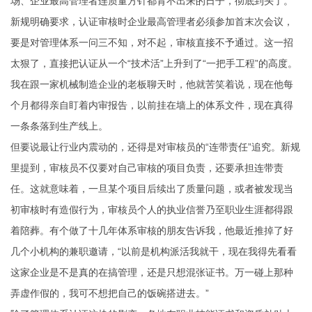
场、企业最高管理者连质量方针都背不出来的日子，彻底到头了。
新规明确要求，认证审核时企业最高管理者必须参加首末次会议，
要是对管理体系一问三不知，对不起，审核直接不予通过。这一招
太狠了，直接把认证从一个“技术活”上升到了“一把手工程”的高度。
我在跟一家机械制造企业的老板聊天时，他就苦笑着说，现在他每
个月都得亲自盯着内审报告，以前挂在墙上的体系文件，现在真得
一条条落到生产线上。
但要说最让行业内震动的，还得是对审核员的“连带责任”追究。新规
里提到，审核员不仅要对自己审核的项目负责，还要承担连带责
任。这就意味着，一旦某个项目后续出了质量问题，或者被发现当
初审核时有造假行为，审核员个人的执业信誉乃至职业生涯都得跟
着陪葬。有个做了十几年体系审核的朋友告诉我，他最近推掉了好
几个小机构的兼职邀请，“以前是机构派活我就干，现在我得先看看
这家企业是不是真的在搞管理，还是只想混张证书。万一碰上那种
弄虚作假的，我可不想把自己的饭碗搭进去。”