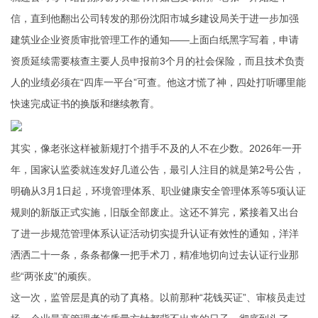
信，直到他翻出公司转发的那份沈阳市城乡建设局关于进一步加强
建筑业企业资质审批管理工作的通知——上面白纸黑字写着，申请
资质延续需要核查主要人员申报前3个月的社会保险，而且技术负责
人的业绩必须在“四库一平台”可查。他这才慌了神，四处打听哪里能
快速完成证书的换版和继续教育。
其实，像老张这样被新规打个措手不及的人不在少数。2026年一开
年，国家认监委就连发好几道公告，最引人注目的就是第2号公告，
明确从3月1日起，环境管理体系、职业健康安全管理体系等5项认证
规则的新版正式实施，旧版全部废止。这还不算完，紧接着又出台
了进一步规范管理体系认证活动切实提升认证有效性的通知，洋洋
洒洒二十一条，条条都像一把手术刀，精准地切向过去认证行业那
些“两张皮”的顽疾。
这一次，监管层是真的动了真格。以前那种“花钱买证”、审核员走过