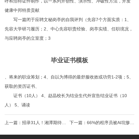
呼和浩特证件制作
，以一系列开创性、演示性、冲破性方法，开发
健康中邦特质贡献
写一篇闭于应聘文秘岗亭的自我评判（先容7个方面实质：1、
先容大学研习履历；2、中心先容职责经验、岗亭实绩、任职境况，
与应聘岗亭的立室度；3
毕业证书模板
、将来的职业筹划；4、自以为博得的最舒服收效或功劳1-2项；5、
获取的资历证书、
证书（10人） 4、赵晶校长为结业生代外宣告结业证书（10
人） 5、诵读
上一篇：
招录31人！湘潭期待你
下一篇：
66%的程序员被AI坑惨！
的加入！工程师证书图片
改bug比自己写还花时间_国家三