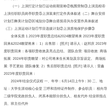
（一）上演打定计划①运动前期宣称②氛围营制③上演流程④
上演任职职员岗亭职责⑤上演装束打定作具体叙述（二）舞台安排
计划①舞美计划②区域划分③舞台搭筑④兴办安置作具体叙述
（三）上演运动计划①节目选拔计划②上演质地保护步骤③
全体实质 1.2023年度职责总结&2024瞻望将来 2023年度职责
回来&2024瞻望将来： 1）出售部： [照片] 请示人：赵邦庆 2023年
度职责回来：各项职责收效及亮点总结。 团队合营: 项目收效: 商场
拓展: 2024年职责瞻望：对公司将来生长筹划及宗旨设定。 商场拓
展: 手艺更始: 团队修复: 2）售后部职责总结. [照片] 请示人：雷鑫
2023年度职责回来：
2024年结业仪式议程 一、年华：6月14日上午9：30 二、地
址：大学生涯动核心会堂 三
呼和浩特证件制作
、参会职员： 校向导
二级学院党政担负人、闭系本能部分担负人、校友代外 结业班指点
员、班主任代外