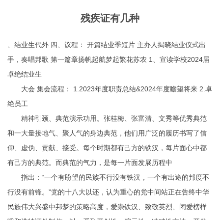
残疾证有几种
、结业生代外 四、议程： 开篇结业季短片 主办人揭晓结业仪式出
手，奏唱邦歌 第一篇章扬帆起航梦起繁花苏农 1、宣读学校2024届
卓绝结业生
大会 集会流程： 1.2023年度职责总结&2024年度瞻望将来 2.卓
绝员工
精神引颈、典范演示功用。张桂梅、张富清、文秀等优秀典范
和一大量接地气、聚人气的身边典范，他们用广泛的履历书写了信
仰、虚伪、贡献、接受。每个时期都有己方的铁汉，每片面心中都
有己方的典范。而典范的气力，是每一片面发展历程中
指出：“一个有盼望的民族不行没有铁汉，一个有出途的邦度不
行没有前锋。”党的十八大以还，认为重心的党中间站正在告终中华
民族伟大兴盛中邦梦的策略高度，爱崇铁汉、致敬英烈、闭爱榜样