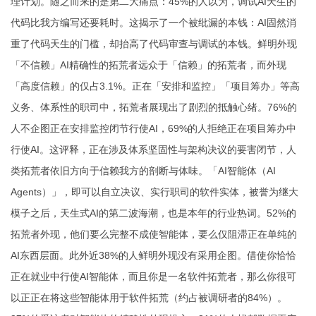
理计划。随之而来的是第二大痛点：45%的人以为，调试AI天生的
代码比我方编写还要耗时。这揭示了一个被纰漏的本钱：AI固然消
重了代码天生的门槛，却抬高了代码审查与调试的本钱。鲜明外现
「不信赖」AI精确性的拓荒者远众于「信赖」的拓荒者，而外现
「高度信赖」的仅占3.1%。正在「安排和监控」「项目筹办」等高
义务、体系性的职司中，拓荒者展现出了剧烈的抵触心绪。76%的
人不企图正在安排监控闭节行使AI，69%的人拒绝正在项目筹办中
行使AI。这评释，正在涉及体系坚固性与架构决议的要害闭节，人
类拓荒者依旧方向于信赖我方的剖断与体味。「AI智能体（AI
Agents）」，即可以自立决议、实行职司的软件实体，被誉为继大
模子之后，天生式AI的第二波海潮，也是本年的行业热词。52%的
拓荒者外现，他们要么完整不成使智能体，要么仅阻滞正在单纯的
AI东西层面。此外近38%的人鲜明外现没有采用企图。借使你恰恰
正在就业中行使AI智能体，而且你是一名软件拓荒者，那么你很可
以正正在将这些智能体用于软件拓荒（约占被调研者的84%）。