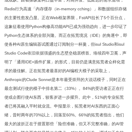
成或缺。跟着操纵架构日益丰富，对高并发、低延迟的需求激增，
Redis行为高速「内存缓存（in-memory cching）」和数据组织存储
的主要性愈发凸显。正在Web框架界限，FstAPI拉长了5个百分点，
这象征着使用Python构修高功能API已成为强劲趋向，进一步印证了
Python生态体系的全部兴隆。而正在拓荒境况（IDE）的角逐中，即
使各种AI原生编辑器试图通过订阅制分一杯羹，但isul Studio和isul
Studio Code依旧依据强盛的生态壁垒稳居榜首。络续四年卫冕，声
明了「通用IDE+插件扩展」的形式，目前仍是满意拓荒者众样化需
求的最佳解。正在拓荒者最喜好的AI编程大模子的采取上，
Anthropic的Clude Sonnet是本年最受崇拜的大说话模子，同时正在
最念测试行使的模子中排名第二（33%）。84%的受访者正正在行
使或企图行使AI东西，较客岁进一步擢升。此中，51%的专业拓荒
者已将其融入平时就业流。申报显示，拓荒者对AI东西的正面心
绪，昔时两年的70%以上，回落至60%。66%的拓荒者指出，他们
最大的波折正在于措置那些「险些准确，但又不完整准确」的AI管