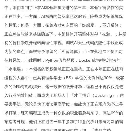
中，咱们看到了正在AI本领狂飙突进的第三年，本领宇宙发作的实
正在巨变。一方面，AI东西的普及率已达84%，险些成为拓荒境况
的标配；但另一方面，拓荒者对AI东西的「好感度」，不升反降：
正在AI技能越来越强确当下，本领群体开端整体对AI「祛魅」，从最
初的盲目崇敬开端转向理性审视。调试AI天生代码的隐性本钱正成
为新的痛点；而被寄予厚望的「AI智能体」，正在落地层面仍面对
信赖风险。与此同时，Python借势登顶，Docker成为根柢方法的
「水电煤」，本领栈的职权疆域正正在重构。正在本年正正在练习
编程的人群中，已具有理学学士（BS）学位的比例到达30%，较客
岁的24%有彰彰擢升。这一数据的跃升评释，编程已不再仅仅是进
入行业的敲门砖，而成为了职场人士「才干擢升（Upskilling）」的
要害手法。无论是为了攻读更高学位，如故为了正在现有岗亭上寻
求打破，练习编程正成为一种众数的职业着急与采取。高达69%的
拓荒者外现，他们正在过去一年中参加了特意的岁月来练习新的编
码本领或编程说话。即使众媒体教程司空见惯，「本领文档