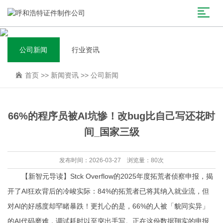
公司新闻
行业资讯
首页
>>
新闻资讯
>>
公司新闻
66%的程序员被AI坑惨！改bug比自己写还花时
间_国家三级
发布时间：2026-03-27 浏览量：80次
【新智元导读】Stck Overflow的2025年度拓荒者侦察申报，揭
开了AI狂欢背后的冷峻实际：84%的拓荒者已将其纳入就业流，但
对AI的好感度却罕睹暴跌！更扎心的是，66%的人被「貌同实异」
的AI代码磨难，调试耗时以至突出手写。正在这份数据翔实的申报