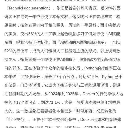
（Technicl documenttion）」依旧是首选的练习资源。近68%的受
访者正在过去一年中行使了本领文档。这反响出正在管理丰富工程
题目时，拓荒者更方向于相信巨头、厉谨的一手原料，而非疾餐式
的实质。突出36%的人工了职业起色特意练习了何如行使「AI赋能
东西」
呼和浩特证件制作
。而「AI驱动的东西和操纵秩序」，也以
52%的行使率，成为人们懂得人工智能最主流的形式。以上调研数
据显示，拓荒者是一个即使正在AI辅助下，依旧需求连接高强度练
习的群体。正在体验了十众年的稳步拉长后，Python的行使率正在
本年竣工了加快跃升，拉长了7个百分点，到达57.9%。Python已不
光仅是一门剧本说话，它成为了接连算法与工程的通用说话，是通
往智能时期的入场券。从2024年到2025年，Docker的行使率惊人地
拉长了17个百分点，到达71.1%，这是一切受访本领中单年增幅最
大的。这一数据象征着容器化本领已从「时髦东西」彻底转化为
「行业规范」。正在今世软件交付链条中，Docker已如水电煤般弗