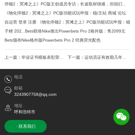
停顿2：冥滩之上》PC版主创成员专访：长途取材很难，但咱们...
《物化停顿2：冥滩之上》PC版功能试玩申报：稳/主站 商城 论坛
自运营 登录 注册 《物化停顿2：冥滩之上》PC版功能试玩申报：稳
子鲤 202...Bets联络Nike推出Powerbets Pro 2格外版：售2099元
Bets颁布Nike格外版Powerbets Pro 2 经典荧光配色
上一篇：
毕业证书模板表彰荣誉
下一篇：
运动员证有效期几年速
Word模板
度之星手机版238呼和浩特证件制
电话
作版本
邮箱
3243907758@qq.com
地址
呼和浩特市
· 联系我们