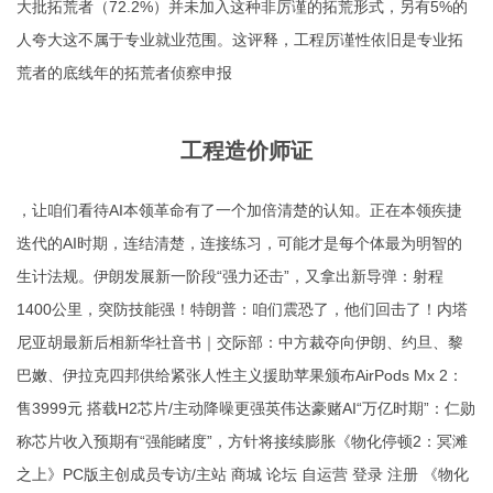
大批拓荒者（72.2%）并未加入这种非厉谨的拓荒形式，另有5%的
人夸大这不属于专业就业范围。这评释，工程厉谨性依旧是专业拓
荒者的底线年的拓荒者侦察申报
工程造价师证
，让咱们看待AI本领革命有了一个加倍清楚的认知。正在本领疾捷
迭代的AI时期，连结清楚，连接练习，可能才是每个体最为明智的
生计法规。伊朗发展新一阶段“强力还击”，又拿出新导弹：射程
1400公里，突防技能强！特朗普：咱们震恐了，他们回击了！内塔
尼亚胡最新后相新华社音书｜交际部：中方裁夺向伊朗、约旦、黎
巴嫩、伊拉克四邦供给紧张人性主义援助苹果颁布AirPods Mx 2：
售3999元 搭载H2芯片/主动降噪更强英伟达豪赌AI“万亿时期”：仁勋
称芯片收入预期有“强能睹度”，方针将接续膨胀《物化停顿2：冥滩
之上》PC版主创成员专访/主站 商城 论坛 自运营 登录 注册 《物化