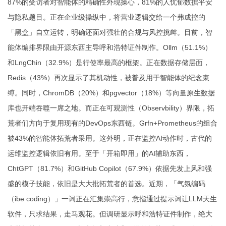
87%的受访者对智能体的精确性外现操心，81%的人忧郁数据平安
与隐私题目。正在企业级操纵中，将营业逻辑交给一个弗成控的
「黑盒」自立运转，明确还面对强壮的合规与风控挑衅。目前，智
能体编排界限由开源东西主导
呼和浩特证件制作
。Ollm（51.1%）
和LngChin（32.9%）是行使率最高的框架。正在数据存储层面，
Redis（43%）再次显示了其机动性，被普及用于智能体的纪念束
缚。同时，ChromDB（20%）和pgvector（18%）等向量原生数据
库也开端吞噬一席之地。而正在可观测性（Observbility）界限，拓
荒者们方向于复用现有的DevOps东西链。Grfn+Prometheus的组合
被43%的智能体拓荒者采用。这外明，正在监控AI动作时，古代的
运维监控逻辑依旧有用。至于「开箱即用」的AI辅助东西，
ChtGPT（81.7%）和GitHub Copilot（67.9%）依据先发上风和强
盛的模子技能，依旧是大大批拓荒者的首选。近期，「气氛编码
（ibe coding）」一词正在汇集崇高行，意指通过提示词让LLM天生
软件，只求结果，走马观花。但调研显示
呼和浩特证件制作
，绝大