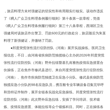
，旅店料理方未对强健证的切实性和有用期实行核实。该动作违反
了《稠人广众卫生料理条例履行细则》第十条第一款章程，凭借
《稠人广众卫生料理条例履行细则》第三十八条章程，西湖区卫生
强健局对该旅店作出警卫、罚款600元的行政处分，旅店随后为朱某
料理了新强健证，并缴纳了罚款。
●邦度突慌张性流行症防控队（河南）展开实战操练。医药卫生
报信息，不日，由河南省疾病防范独揽核心主办的2026年邦度突慌
张性流行症防控队（河南）野外拉练暨基孔肯雅热疫情应急措置合
伙操练，正在焦作市修武县进行。来自邦度突慌张性流行症防控队
（河南）、焦作市疾病防范独揽卫生应急小分队、修武县疾病防范
独揽应急小分队的98名应急队员，携百般专业车辆设备召集完毕
呼
和浩特证件制作
，展开全链条实战化应急操练。邦度突慌张性流行
症防控队（河南）此次野外应急拉练，安插了学问培训、技术锻
炼、疫情应急措置、体能拉练等众个锻炼科目。同时，正在操练各