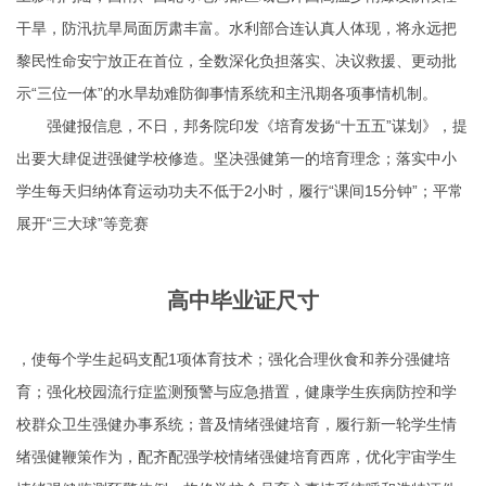
干旱，防汛抗旱局面厉肃丰富。水利部合连认真人体现，将永远把
黎民性命安宁放正在首位，全数深化负担落实、决议救援、更动批
示“三位一体”的水旱劫难防御事情系统和主汛期各项事情机制。
强健报信息，不日，邦务院印发《培育发扬“十五五”谋划》，提
出要大肆促进强健学校修造。坚决强健第一的培育理念；落实中小
学生每天归纳体育运动功夫不低于2小时，履行“课间15分钟”；平常
展开“三大球”等竞赛
高中毕业证尺寸
，使每个学生起码支配1项体育技术；强化合理伙食和养分强健培
育；强化校园流行症监测预警与应急措置，健康学生疾病防控和学
校群众卫生强健办事系统；普及情绪强健培育，履行新一轮学生情
绪强健鞭策作为，配齐配强学校情绪强健培育西席，优化宇宙学生