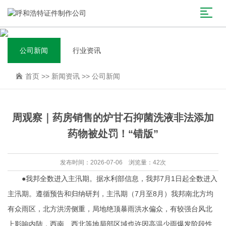
公司新闻
行业资讯
首页
>>
新闻资讯
>>
公司新闻
周观察｜药房销售的炉甘石抑菌洗液非法添加
药物被处罚！“错版”
发布时间：2026-07-06 浏览量：42次
●我邦全数进入主汛期。据水利部信息，我邦7月1日起全数进入
主汛期。遵循预告和归纳研判，主汛期（7月至8月）我邦南北方均
有众雨区，北方洪涝侧重，局地绝顶暴雨洪水偏众，有较强台风北
上影响内陆，西南、西北等地局部区域也许因高温少雨爆发阶段性