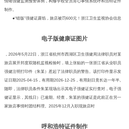
情绪强健监测预警体例，构修学校全员育心事情系统
呼和浩特证件
制作
。
●“错版”强健证露馅，旅店被罚600元！浙江卫生监视协会信息
电子版健康证图片
，2026年5月22日，浙江省杭州市西湖区卫生强健局法律职员对某
旅店展开邦度双随机监视检验时，墙上张贴的一张浙江省从业职员
强健注明打印件（朱某）惹起了法律职员的警告。该打印件显示发
证日期2025-04-15，有用期2026-12-25，有用刻日竟长达一年半。
随即，法律职员条件朱某现场出示其电子强健证实行查对，电子强
健证显示，其线日）已逾期。经查，朱某的强健证是此前正在另一
家旅店事情时团结料理。2025年12月入职现旅店时
呼和浩特证件制作