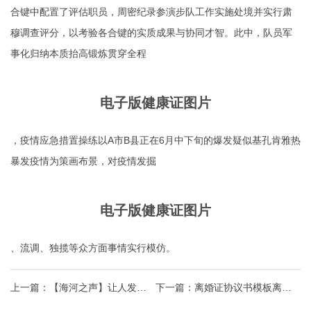
合键中配置了评估职员，周密纪录参演步队工作实施处境并实行肃
穆调查评分，以考验各合键的实质成果与协同才智。此中，队员军
事化归纳本质抬高锻炼贯穿全程
电子版健康证图片
，疫情应急措置操练以A市B县正在6月中下旬的爆发疑似基孔肯雅热
暴发疫情为策画布景，对疫情发掘
电子版健康证图片
、流调、独揽等众方面事情实行模仿。
上一篇：
【海河之声】让人发愁
下一篇：
离婚证协议书模板离异