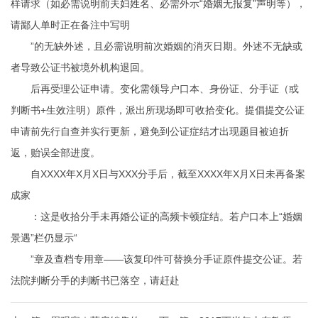
样请求（如必需说明前夫妇姓名、必需外示“婚姻无报复”声明等），
请鄙人单时正在备注中写明
”的无缺外述，且必需说明前次婚姻的消灭日期。外述不无缺或
者导致公证书被境外机构退回。
后再受理公证申请。变化需领导户口本、身份证、分手证（或
判断书+生效注明）原件，派出所现场即可收拾变化。提倡提交公证
申请前先行自查并实行更新，避免到公证症结才出现题目被迫折
返，贻误全部进度。
自XXXX年X月X日与XXX分手后，截至XXXX年X月X日未再备案
成家
：这是收拾分手未再婚公证的高频卡顿症结。若户口本上“婚姻
景遇”栏仍显示“
”章及查档专用章——该复印件可替换分手证原件提交公证。若
法院判断分手的判断书已落空，请赶赴