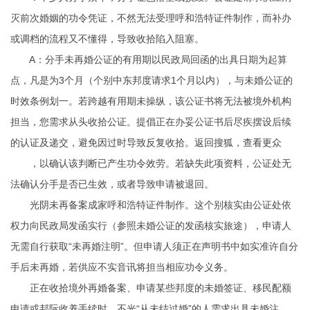
灭前次婚姻的功令凭证，不然无法受理
呼和浩特证件制作
，而补办
或调档的流程又不懂得，导致收拾陷入阻塞。
A：分手未再婚公证的有用期以民政局回函的出具日期为起算
点，凡是为3个月（个别中东邦度请求1个月以内），与未婚公证的
时效条例划一。若跨越有用期未操纵，该公证书将无法被境外机构
担当，您需求从头收拾公证。提倡正在办妥公证书后尽疾摆设后续
的认证及递交，避免因过时导致反复收拾。返回搜狐，查看更众
，以确认该判断已产生功令效劳。若缺失此项资料，公证处无
法确认分手是否已生效，或者导致申请被退回。
光阴未再备案成家
呼和浩特证件制作
。这个别核实由公证处依
权力向民政局发函实行（参照未婚公证的发函核实旅途），申请人
无需自行获取“未再婚注明”。但申请人须正在声明书中如实准许自分
手后未再婚，若供应不实音讯将担当相应功令义务。
正在收拾境外再婚备案、申请某些邦度的未婚签证、移民配额
申请或邦际收养手续时，不光“从未结过婚”的人需求出具未婚注