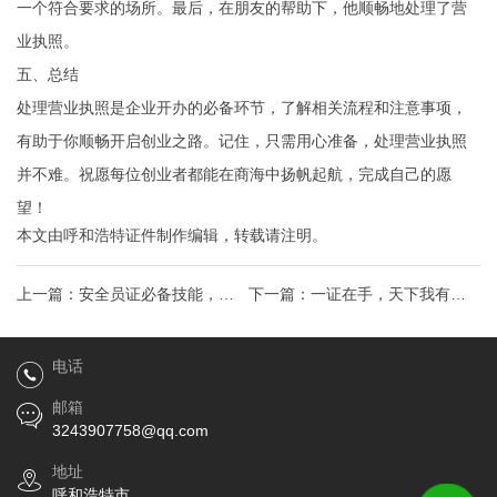
一个符合要求的场所。最后，在朋友的帮助下，他顺畅地处理了营
业执照。
五、总结
处理营业执照是企业开办的必备环节，了解相关流程和注意事项，
有助于你顺畅开启创业之路。记住，只需用心准备，处理营业执照
并不难。祝愿每位创业者都能在商海中扬帆起航，完成自己的愿
望！
本文由
呼和浩特证件制作
编辑，转载请注明。
上一篇：
安全员证必备技能，拿
下一篇：
一证在手，天下我有！
证攻略，安全守护从“证”开始！
资质证书的神奇力量与考取攻略
电话
邮箱
3243907758@qq.com
地址
呼和浩特市