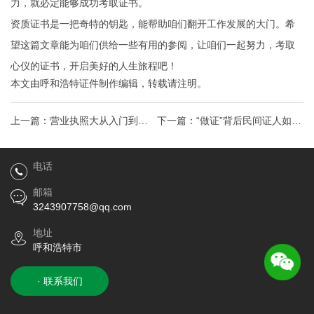
力，就必定能够成功考取证书。
资质证书是一把奇特的钥匙，能帮助咱们翻开工作发展的大门。希
望这篇文章能为咱们供给一些有用的参阅，让咱们一起努力，考取
心仪的证书，开启美好的人生旅程吧！
本文由
呼和浩特证件制作
编辑，转载请注明。
上一篇：
营业执照大从入门到精
下一篇：
“做证”背后民间证人如何
通，带你掌握企业开办必备攻略
助力真相大白，教你应对热门法
电话
律难题
邮箱
3243907758@qq.com
地址
呼和浩特市
· 联系我们