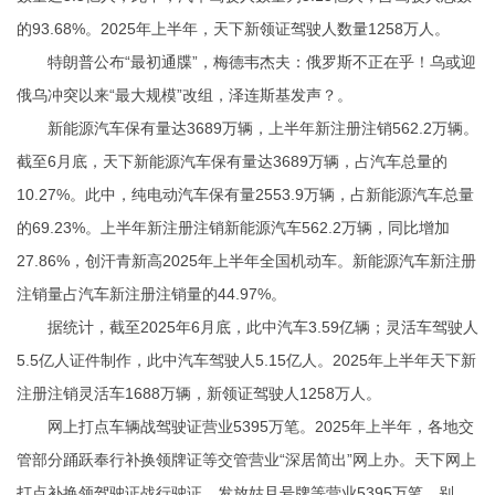
的93.68%。2025年上半年，天下新领证驾驶人数量1258万人。
特朗普公布“最初通牒”，梅德韦杰夫：俄罗斯不正在乎！乌或迎
俄乌冲突以来“最大规模”改组，泽连斯基发声？。
新能源汽车保有量达3689万辆，上半年新注册注销562.2万辆。
截至6月底，天下新能源汽车保有量达3689万辆，占汽车总量的
10.27%。此中，纯电动汽车保有量2553.9万辆，占新能源汽车总量
的69.23%。上半年新注册注销新能源汽车562.2万辆，同比增加
27.86%，创汗青新高2025年上半年全国机动车。新能源汽车新注册
注销量占汽车新注册注销量的44.97%。
据统计，截至2025年6月底，此中汽车3.59亿辆；灵活车驾驶人
5.5亿人
证件制作
，此中汽车驾驶人5.15亿人。2025年上半年天下新
注册注销灵活车1688万辆，新领证驾驶人1258万人。
网上打点车辆战驾驶证营业5395万笔。2025年上半年，各地交
管部分踊跃奉行补换领牌证等交管营业“深居简出”网上办。天下网上
打点补换领驾驶证战行驶证、发放姑且号牌等营业5395万笔。别