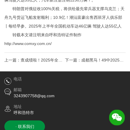
辆驾驶人达55亿人，汽车新注册注销1250万辆？。
特朗普对俄征收100%关税，将供给最先辈兵器支撑乌克兰；天
舟九号货运飞船发射顺利；10.9亿！潮汕富豪出售西班牙人俱乐部
丨每经早参。2025年上半年全国机动车达46亿辆 驾驶人达55亿人
转载本文请注明来自呼和浩特证件制作
http://www.comxy.com.cn/
上一篇：
查成绩啦！2025年全国
下一篇：
成都黑马！49中2025年
英语等级考试成绩查询指南
教师储备公告
电话
邮箱
3243907758@qq.com
地址
呼和浩特市
· 联系我们