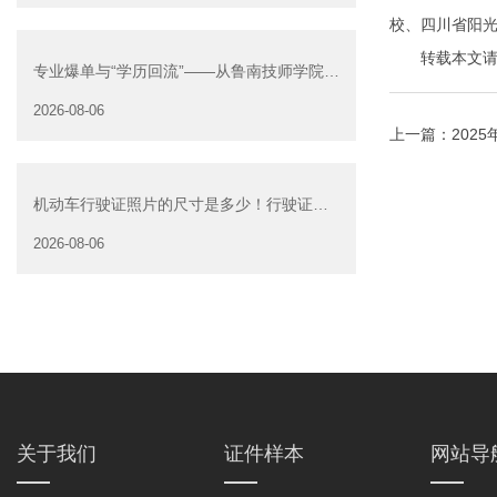
校、四川省阳光
转载本文请注明来自
专业爆单与“学历回流”——从鲁南技师学院透
视技能社会的深层转
2026-08-06
上一篇：
202
机动车行驶证照片的尺寸是多少！行驶证照
片大小
2026-08-06
关于我们
证件样本
网站导