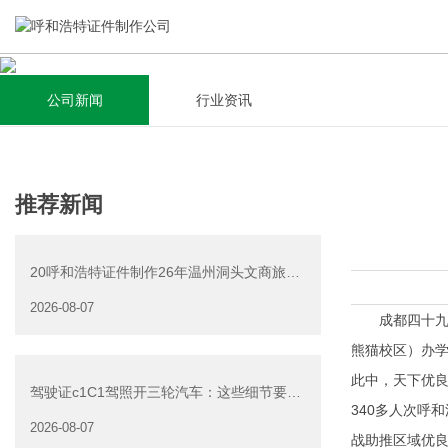
公司新闻
行业资讯
关于我们
新闻资讯
集研发，设计，制造，安装于一体，多元化的定制需求，为上
全自动流水线规模化生产，准时按期交货，年生产能力超过
推荐新闻
千家企业提供过专业定制服务！
40W万方米以上，拥有遍布全国的商务合作伙伴和较为完善的
经营渠道。
20呼和浩特证件制作26年温州洞头文商旅游
查看详情
产业发展有限公司公
2026-08-07
查看详情
成都四十九中始
熊猫校区）办学
此中，天下优良
驾驶证c1C1驾照开三轮汽车：这些细节要注
340多人次呼
意
2026-08-07
战助推区域优