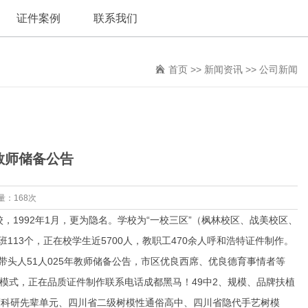
证件案例
联系我们
首页
>>
新闻资讯
>>
公司新闻
年教师储备公告
量：168次
1992年1月，更为隐名。学校为“一校三区”（枫林校区、战美校区、
13个，正在校学生近5700人，教职工470余人呼和浩特证件制作。
带头人51人025年教师储备公告，市区优良西席、优良德育事情者等
校本模式，正在品质证件制作联系电话成都黑马！49中2、规模、品牌扶植
度科研先辈单元、四川省二级树模性通俗高中、四川省隐代手艺树模