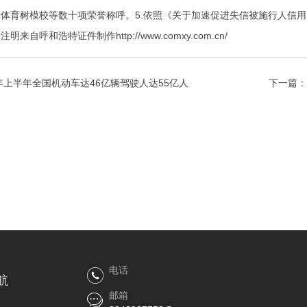
体育树模校等数十项荣誉称呼。5.依照《关于加速促进失信被施行人信
呼和浩特证件制作http://www.comxy.com.cn/
5年上半年全国机动车达46亿辆驾驶人达55亿人
下一篇：
电话
航
邮箱