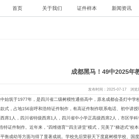
首页
关于我们
证件样本
新闻资讯
公司新闻
公司简介
成都黑马！49中2025
行业资讯
发布时间：2025-07-17 浏览
筑于1977年，是四川省二级树模性通俗高中，原名成都会圣灯中学校，
款式，占地156亩呼和浩特证件制作，有高证件制作联系电话、初中讲授班1
西席1人，四川省特级西席1人，四川省中小学正高级西席2人，市区学科
和浩特证件制作。近年来，“四维德育”“四主讲堂”模式，完美了“梯进式”
良平衡成幼等方面与得了显著成就。学校先后荣获天下度庭树模学校、国