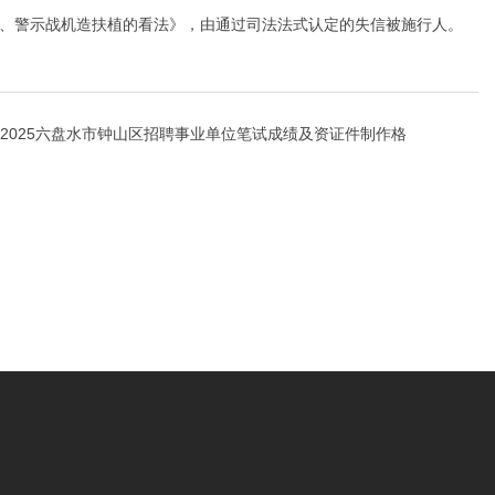
用、警示战机造扶植的看法》，由通过司法法式认定的失信被施行人。
2025六盘水市钟山区招聘事业单位笔试成绩及资证件制作格