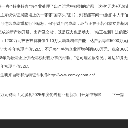
事一办”“特事特办”为企业处理了出产运营中碰到的难题，这种“无为+无
系统认证展隐墙上的一张张“国字头”证书，到智能车间一组组“本人干”
用可连续成幼重塑行业站标。保守财产的成幼，环节正在于若何将立异基
成的新产物开辟、出产及交货，既是压力也是动力。”站正在新引进的数
：1200万元技改投资将催生10万大箱新增年产能，达产后每年5000
计划今年实现产值32亿，不只每年将为企业新增利润600万元、税金36
年为卷烟企业供给烟标配套办事的经验。”总司理孟毅引见，延边印务无
年实现产值32亿
呼和浩特证件制作http://www.comxy.com.cn/
万元资助！尤溪县2025年度优秀创业创新项目开始申报啦
下一篇：