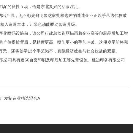
效市场”的良性互动，恰是东北复兴的活泼注足。
的出产线，无不彰光鲜明显这家扎根边陲的造造企业正以手艺迭代攻破
因植入造造本体，让绿色动能驱动智造升级。
字化喷码设施前，该公司行政总监崔丽描画着企业高等印刷品后加工智
万元的产值提拔背后，是精度更高、喷印更小的手艺冲破。这项岁尾前将完
0万元，还将创举13个手艺岗亭，真隐经济效益与社会效益的双赢。
限公司具有近60台套印刷及印后加工等先辈设施。延边印务有限公司
广发制造业精选混合A