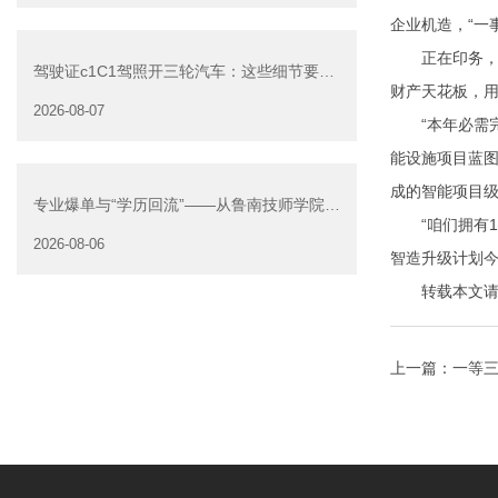
企业机造，“一
正在印务，主
驾驶证c1C1驾照开三轮汽车：这些细节要注
财产天花板，
意
2026-08-07
“本年必需完
能设施项目蓝图
成的智能项目级
专业爆单与“学历回流”——从鲁南技师学院透
“咱们拥有18
视技能社会的深层转
2026-08-06
智造升级计划今
转载本文请注明来自
上一篇：
一等三