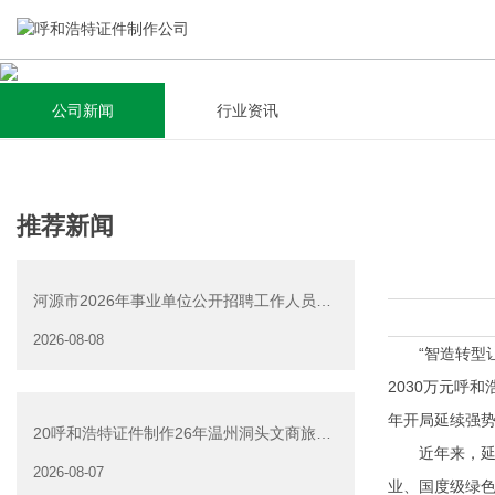
公司新闻
行业资讯
关于我们
新闻资讯
集研发，设计，制造，安装于一体，多元化的定制需求，为上
全自动流水线规模化生产，准时按期交货，年生产能力超过
推荐新闻
千家企业提供过专业定制服务！
40W万方米以上，拥有遍布全国的商务合作伙伴和较为完善的
经营渠道。
河源市2026年事业单位公开招聘工作人员
查看详情
（源城区岗位）面试资
2026-08-08
查看详情
“智造转型让咱
2030万元呼和
年开局延续强势
20呼和浩特证件制作26年温州洞头文商旅游
近年来，延边
产业发展有限公司公
2026-08-07
业、国度级绿色