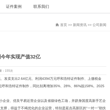
证件案例
联系我们
首页
>>
新闻资讯
>>
公司新闻
今年实现产值32亿
量：155次
发卖支出2.64亿元、利润4394万元呼和浩特证件制作、上缴税金
元呼和浩特证件制作，同比别离增加35%、28%、86%战158%。2025
小企业、优良平易近营企业以及省级绿色工场，并跻身国度高新手艺企
支撑，得益于不竭优化的企业运营，特别是延吉高新区的“一对一”助扶