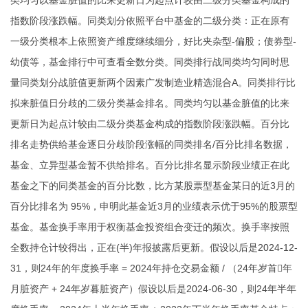
类均匀以基金脏值的比来更新日为起点计较由二级分类基金构成的
指数阶段涨跌幅。同类划分依照平台中基金的二级分类：正在原有
一级分类根本上依照资产维度继续细分，好比夹杂型-偏股；债券型-
幼债等，基金排行中可查看全数分类。同类排行战同类均匀同时思
量同类划分战脏值更新两个因素广发制造业精选混合A。同类排行比
拟来脏值日分歧的二级分类基金排名。同类均匀以基金脏值的比来
更新日为起点计较由二级分类基金构成的指数阶段涨跌幅。百分比
排名走势供给基金逐日分歧阶段涨幅的同类排名/百分比排名数据，
基金、立异型基金暂不供给排名。百分比排名显示阶段业绩正在此
基金之下的同类基金的百分比数，比方某股票型基金某日的近3月的
百分比排名为 95%，申明此基金近3月的业绩表示优于95%的股票型
基金。基金换手率用于权衡基金投资组合变迁的频次。换手率按照
全数持仓计较得出，正在(半)年报披露后更新。假设以后是2024-12-
31，则24年的年度换手率 = 2024年持仓交易金额 / （24年岁首年
月脏资产 + 24年岁暮脏资产）假设以后是2024-06-30，则24年半年