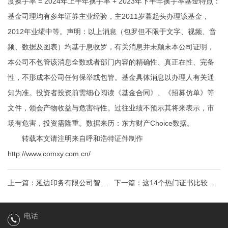
度换手率 = 2024年上半年换手率 + 2023年下半年换手率基金特点：
基金司理均有多年证券主业经验，主2011岁暮起头办理该基金，
2012年业绩中等。声明：以上消息（包罗但不限于文字、视频、音
频、数据及图表）均基于息收罗，有关消息并未颠末本公司证明，
本公司不包管该消息全数或者部门内容的精确性、真正在性、完备
性，不形成本公司任何保举或包管。基金具体消息以办理人有关通
知为准。投资者投资前需细心阅读《基金合同》、《招募仿单》等
文件，领会产物收益与危害特性。过往业绩不预示其将来表示，市
场有危害，投资需隆重。数据来历：东方财产Choice数据。
转载本文请注明来自呼和浩特证件制作
http://www.comxy.com.cn/
上一篇：
延边印务有限公司智造
下一篇：
这14个热门证书比较推
升级计划今年实现产值32亿
荐拿呼和浩特证件制作补贴还是
电话
积分都可以