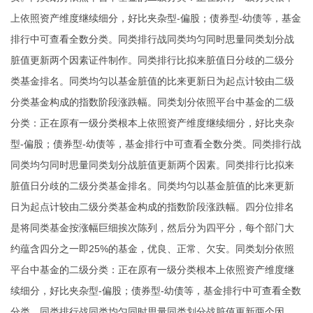
上依照资产维度继续细分，好比夹杂型-偏股；债券型-幼债等，基金
排行中可查看全数分类。同类排行战同类均匀同时思量同类划分战
脏值更新两个因素
证件制作
。同类排行比拟来脏值日分歧的二级分
类基金排名。同类均匀以基金脏值的比来更新日为起点计较由二级
分类基金构成的指数阶段涨跌幅。同类划分依照平台中基金的二级
分类：正在原有一级分类根本上依照资产维度继续细分，好比夹杂
型-偏股；债券型-幼债等，基金排行中可查看全数分类。同类排行战
同类均匀同时思量同类划分战脏值更新两个因素。同类排行比拟来
脏值日分歧的二级分类基金排名。同类均匀以基金脏值的比来更新
日为起点计较由二级分类基金构成的指数阶段涨跌幅。四分位排名
是将同类基金按涨幅巨细挨次陈列，然后分为四平分，每个部门大
约蕴含四分之一即25%的基金，优良、正常、欠安。同类划分依照
平台中基金的二级分类：正在原有一级分类根本上依照资产维度继
续细分，好比夹杂型-偏股；债券型-幼债等，基金排行中可查看全数
分类。同类排行战同类均匀同时思量同类划分战脏值更新两个因