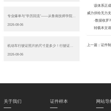
该体系正成为
威力供给无力
专业爆单与“学历回流”——从鲁南技师学院透
·数据收罗与
视技能社会的深层转
2026-08-06
转载本文请注明来自
上一篇：
证件制
机动车行驶证照片的尺寸是多少！行驶证照
片大小
2026-08-06
关于我们
证件样本
网站导