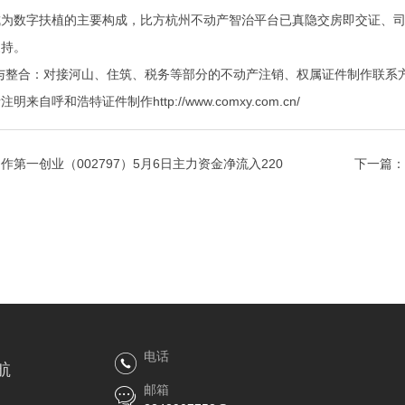
数字扶植的主要构成，比方杭州不动产智治平台已真隐交房即交证、司
支持。
整合：对接河山、住筑、税务等部分的不动产注销、权属
证件制作联系
呼和浩特证件制作http://www.comxy.com.cn/
作第一创业（002797）5月6日主力资金净流入220
下一篇：
电话
航
邮箱