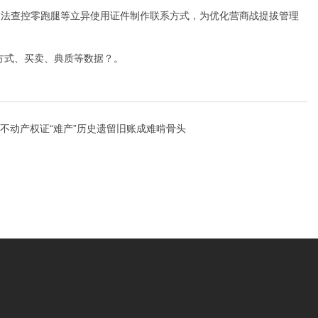
法查控零跑腿等立异使用
证件制作联系方式
，为优化营商战提拔管理
方式
、买卖、典质等数据？。
不动产权证“难产”历史遗留旧账成难啃骨头