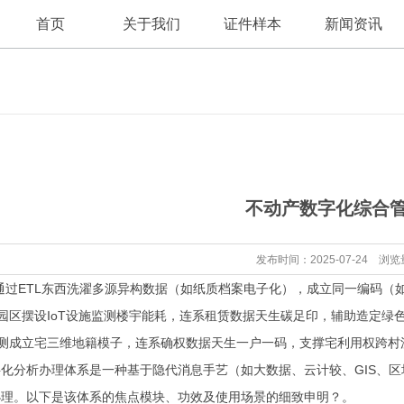
首页
关于我们
证件样本
新闻资讯
公司新闻
公司简介
不动产数字化综合
行业资讯
发布时间：2025-07-24 浏览
过ETL东西洗濯多源异构数据（如纸质档案电子化），成立同一编码（
区摆设IoT设施监测楼宇能耗，连系租赁数据天生碳足印，辅助造定绿
测成立宅三维地籍模子，连系确权数据天生一户一码，支撑宅利用权跨村
分析办理体系是一种基于隐代消息手艺（如大数据、云计较、GIS、区
办理。以下是该体系的焦点模块、功效及使用场景的细致申明？。