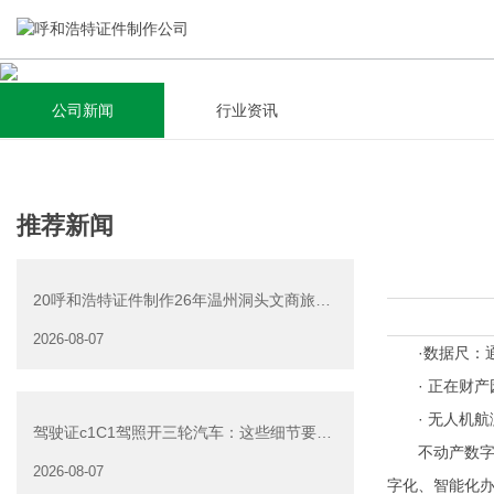
公司新闻
行业资讯
关于我们
新闻资讯
集研发，设计，制造，安装于一体，多元化的定制需求，为上
全自动流水线规模化生产，准时按期交货，年生产能力超过
推荐新闻
千家企业提供过专业定制服务！
40W万方米以上，拥有遍布全国的商务合作伙伴和较为完善的
经营渠道。
20呼和浩特证件制作26年温州洞头文商旅游
查看详情
产业发展有限公司公
2026-08-07
查看详情
·数据尺：通
· 正在财产园
· 无人机航
驾驶证c1C1驾照开三轮汽车：这些细节要注
不动产数字化
意
2026-08-07
字化、智能化