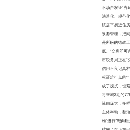
不动产权证“办
法造化、规范化
镇居平易近住房
泉源管理，把问
是所盼的德政
底。“交房即可
市税务局正在“
信用不良记真档
权证难打点的“
成了搅扰，也紧
将来城3期的7
缘由庞大，多样
主体举动，整
难”进行“靶向
破解了存正在