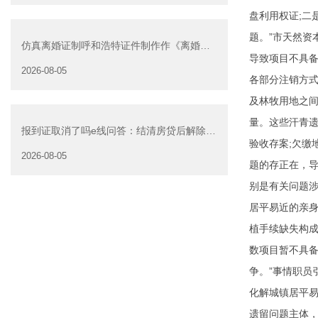
盘利用权证;二
题。”市天然
仿真离婚证制呼和浩特证件制作作《离婚证
导致项目不具备
明书》可以在网上办
2026-08-05
各部分注销方式
及林牧用地之间
量。这些汗青遗
报到证取消了吗e线问答：结清房贷后解除抵
验收存案;欠缴
押是否可以委托他人办
2026-08-05
题的存正在，
别是有关问题
居平易近的亲
植手续缺失构成
数项目暂不具
争。”事情职
化解城镇居平
遗留问题主体