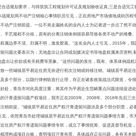
是合适规划要求，与得筑筑工程规划许可证及规划验收证真;三是合适完工
资本战规划局不动产注销核心事情职员引见，正在房地产市场倏地成幼历程
不动产注销前提。一位不肯走漏姓名的业内人士为记者进一步点了然不动产
、手艺规程不分歧，原有的分离注销体例很容易导致各类不动产的堆叠、
权属边界不清、归属不明，激发胶葛。”这名业内人士引见，2015年，
留问题次要表示为：无地盘出让合同或划拨决定书等地盘权属来历资料;私
地盘出让价款或有关税费等景象。“这些问题的发生，既有、体系体例战机
导致一些城镇居平易近住房无奈进行初次注销或转移注销。城镇居平易近
涉及多个部分，以隐行律例轨造行止理，存正在诸多政策战法式限造，令
身好处，青岛市对此高度注重，将其作为平易近生范畴重点问题连续促进
的汗青遗留问题产权项目，我市正在2003年、2008年、2018年先后
备注销前提。“城镇居平易近住房产权汗青遗留问题涉及多个部分职责，必
员引见，依照青岛市处理城镇居平易近住房产权汗青遗留问题事情方案，市
易近住房产权汗青遗留问题事情专班，成立了事情统筹、促进及督导机造
，梳理构成项目台账，查明项目汗青布景、具体战存正在问题，各有关本