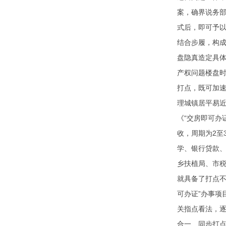
案，确界说务
式后，即可予以
结合步履，构成
盘隐真造定具体
产权问题楼盘时
打点，既可加
理城镇居平易
《“交房即可办
收，周期为2至
学、银行贷款
乡扶植局、市
就具备了打点不
可办证”办事项
关指点看法，
合一、同步打