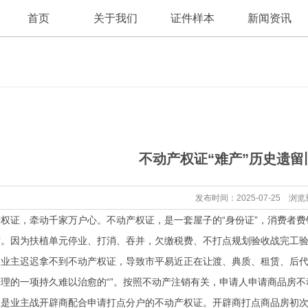
首页
关于我们
证件样本
新闻资讯
公司新闻
公司简介
不动产权证“难产”历史遗
行业资讯
发布时间：2025-07-25 浏览
证，牵动千家万户心。不动产权证，是一套屋子的“身份证”，消费者费
。因为扶植单元停业、打消、吞并，欠缴税费、不打点规划验收战完工验
业主迟迟拿不到不动产权证，导致市平易近正在让渡、典质、租赁、后代
理的一项持久难以治愈的“”。按照不动产注销有关，申请人申请商品房
;二是业主战开辟商配合申请打点分户的不动产权证。开辟商打点商品房初