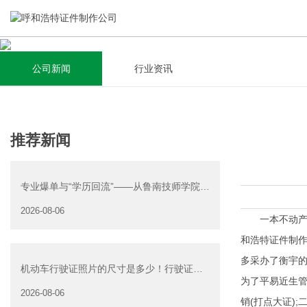
公司新闻
行业资讯
关于我们
新闻资讯
集研发，设计，制造，安装于一体，多元化的定制需求，为上
全自动流水线规模化生产，准时按期交货，年生产能力超过
推荐新闻
千家企业提供过专业定制服务！
40W万方米以上，拥有遍布全国的商务合作伙伴和较为完善的
经营渠道。
专业爆单与“学历回流”——从鲁南技师学院透
查看详情
视技能社会的深层转
2026-08-06
查看详情
一本不动产权
和浩特证件制作
多采办了衡宇的
机动车行驶证照片的尺寸是多少！行驶证照
为了平易近生管
片大小
2026-08-06
销(打点大证)