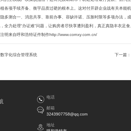
扶植各项手续齐备、衡宇品质过硬的根本上。这对付开辟企业战有关本能
真隐多测合一、消息共享、靠前办事、容缺许诺、压胀时限等多项办法，
，全力处理“办证难”问题，让购房者尽快享遭到盈利，真正真隐丰衣足食
呼和浩特证件制作http://www.comxy.com.cn/
产数字化综合管理系统
下一篇：
电话
航
邮箱
3243907758@qq.com
地址
呼和浩特市