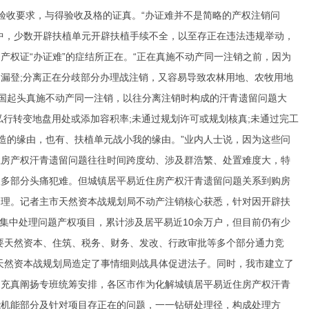
验收要求，与得验收及格的证真。“办证难并不是简略的产权注销问
中，少数开辟扶植单元开辟扶植手续不全，以至存正在违法违规举动，
权证“办证难”的症结所正在。“正在真施不动产同一注销之前，因为
漏登;分离正在分歧部分办理战注销，又容易导致农林用地、农牧用地
我国起头真施不动产同一注销，以往分离注销时构成的汗青遗留问题大
行转变地盘用处或添加容积率;未通过规划许可或规划核真;未通过完工
造的缘由，也有、扶植单元战小我的缘由。”业内人士说，因为这些问
住房产权汗青遗留问题往往时间跨度幼、涉及群浩繁、处置难度大，特
很多部分头痛犯难。但城镇居平易近住房产权汗青遗留问题关系到购房
处理。记者主市天然资本战规划局不动产注销核心获悉，针对因开辟扶
三次集中处理问题产权项目，累计涉及居平易近10余万户，但目前仍有少
要天然资本、住筑、税务、财务、发改、行政审批等多个部分通力竞
天然资本战规划局造定了事情细则战具体促进法子。同时，我市建立了
，充真阐扬专班统筹安排，各区市作为化解城镇居平易近住房产权汗青
能机能部分及针对项目存正在的问题，一一钻研处理径，构成处理方