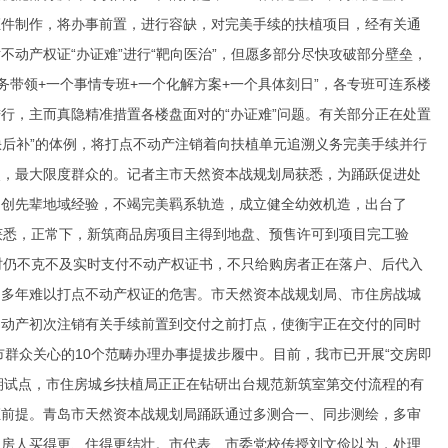
证件制作，将办事前置，进行容缺，对完美手续的扶植项目，经有关通
动产权证“办证难”进行“靶向医治”，但愿多部分尽快攻破部分壁垒，
务带领+一个事情专班+一个化解方案+一个具体刻日”，各专班可连系楼
行，主而真隐精准措置各楼盘面对的“办证难”问题。有关部分正在处置
缺后补”的体例，将打点不动产注销着向扶植单元追溯义务完美手续并行
点，最大限度群众的。记者主市天然资本战规划局获悉，为踊跃促进处
自创先辈地域经验，不竭完美羁系轨造，成立健全幼效机造，出台了
者获悉，正常下，新筑商品房项目主得到地盘、预售许可到项目完工验
时仍不克不及实时支付不动产权证书，不只给购房者正在落户、后代入
，多年难以打点不动产权证的危害。市天然资本战规划局、市住房战城
不动产初次注销有关手续前置到交付之前打点，使衡宇正在交付的同时
市群众关心的10个范畴办理办事提拔步履中。目前，我市已开展“交房即
前期试点，市住房城乡扶植局正正在钻研出台规范新筑室第交付流程的有
证前提。青岛市天然资本战规划局踊跃通过多测合一、同步测绘，多审
购房人买得更、住得更结壮。市代表、市委党校传授刘文俭以为，处理