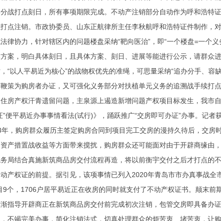
部分战打点刻日，所有事项期限完成。不动产注销部分自动作为呼和浩特
打点注销。市政协委员、山东正航律所主任李秋航呼和浩特证件制作，对不
法律协力，针对辖区内的问题楼盘采纳“靶向医治”，即“一个楼盘=一个义
方案，明白具体刻日，且具体方案、刻日、进展等能进行公示，请群众进
，“以人平易近为核心”的战物权优先的准绳，可思量采纳“追办分手、容
速鞭策为购房者办证，又可强化义务部分对扶植单元义务的追溯战手续打
近住房产权汗青遗留问题，主泉源上遏造新增问题产权项目标发生，我市
证”便平易近办事事情看法(试行)》，踊跃推广“交房即可办证”办事。记
3年，购房群众履历主签定购房合同到项目完工交房的漫持久待后，交房
、资产措置战收益等方面带来搅扰，购房群众还可能面对由于开辟商缘由
税务局结合真施新筑商品房交付流程再造，将以前衡宇交付之后才打点的
动产权证的前提。据引见，该项事情已列入2020年青岛市市办真事战全
目9个，1706户居平易近正在收房的同时就支付了不动产权证书。颠末
逐渐指导开辟商正在新筑商品房交付前完成初次注销，包管交房即具备办
点，不竭完美办事，简化注销法式，切真处理群众的烦苦衷、堵苦衷，让