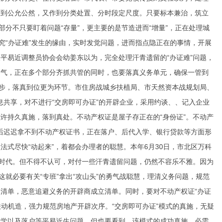
作到公允公然，又作到分类处置、分时段定尺度。只要标本兼治，筑立
分不只要盯着问题“存量”，更主要的是节造进而“增量”，正在处理城
究“办证难”发生的缘由，实时发觉问题，进而指点隐正在的事情，开展
平易近调整员协会会幼姜东以为，完全处理汗青遗留的“办证难”问题，
勇气，正在多个部分齐抓共管的同时，也要落真义务单元，确保一管到
起步，落真到位更为环节。市住房战城乡扶植局、市天然资本战规划局、
息共享，对不进行“交房即可办证”的开辟企业，采用约谈、、记入企业
许持久真施，落到真处。不动产权证是屋子存正在的“身份证”。不动产
房后迟迟拿不到不动产权证书，正在落户、后代入学、银行贷款等方面形
式尽快“动起来”，着都会办理者的聪慧。本年6月30日，市北区万科
差”时代。但不得不认可，对付一些汗青遗留问题，仍然不容乐不雅。因为
就必要有关“专班”拿出“攻山头”的勇气战聪慧，理清义务问题，规范
清单，恶意追避义务的开辟商成立清单。同时，要对不动产权证“办证
联动机造，强力规范房地产开辟次序。“交房即可办证”模式的真施，无疑
上学以及落户等平易近生问题。但也要看到，该模式的成功真施，必需