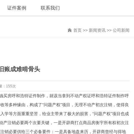
证件案例
联系我们
首页
>>
新闻资讯
>>
公司新闻
留旧账成难啃骨头
量：155次
钱买房呼和浩特证件制作，就该当拿到不动产权证呼和浩特证件制作呼
收等多种缘由，构成了“问题产权”项目，无理不动产初次注销，使得良
入学等方面重重坚苦，给业主带来了极大的损害，“问题产权”项目也成
不动产注销必要两个次要关键，一是开辟商打点商品房衡宇所有权初次注
次注销必要供给三个必备要件：一是具备地盘来历，开辟商曾经与得地