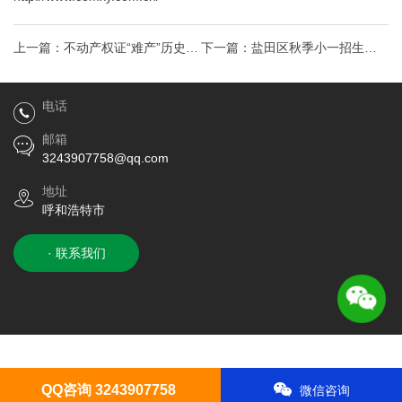
上一篇：
不动产权证“难产”历史遗
下一篇：
盐田区秋季小一招生报
留旧账成难啃骨头
名系统呼和浩特证件制作
电话
邮箱
3243907758@qq.com
地址
呼和浩特市
· 联系我们
QQ咨询 3243907758
微信咨询