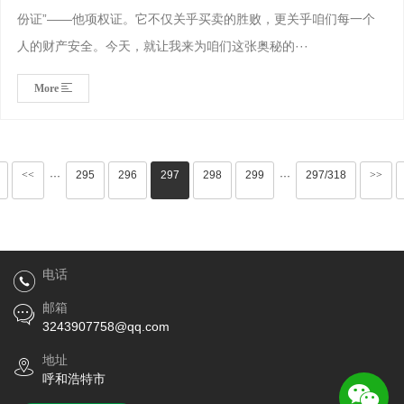
份证”——他项权证。它不仅关乎买卖的胜败，更关乎咱们每一个
人的财产安全。今天，就让我来为咱们这张奥秘的···
More
<<
295
296
297
298
299
297/318
>>
···
···
电话
邮箱
3243907758@qq.com
地址
呼和浩特市