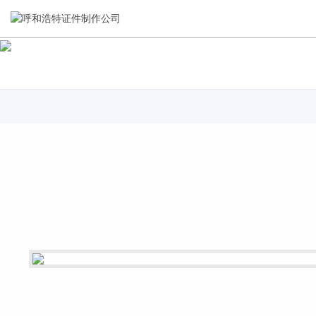
关于我们
新闻资讯
集研发，设计，制造，安装于一体，多元化的定制需求，为上
全自动流水线规模化生产，准时按期交货，年生产能力超过
千家企业提供过专业定制服务！
40W万方米以上，拥有遍布全国的商务合作伙伴和较为完善的
经营渠道。
查看详情
查看详情